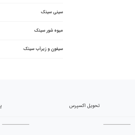
سینی سینک
میوه شور سینک
سیفون و زیرآب سینک
تحویل اکسپرس
پش