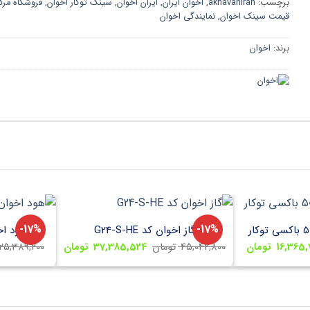
برچسب:
akhavaniran
,
اخوان ایران
,
ایران اخوان
,
سینک توکار اخوان
,
فروشگاه مرک
قیمت سینک اخوان
,
نمایندگی اخوان
برند:
اخوان
17%-
17%-
گاز اخوان کد G24-S-HE
هود اخوان 
ت
قیمت
قیمت
قیمت
16,365,
تومان
45,042,800
تومان
37,385,524
تومان
25,389,200
:
فعلی:
اصلی:
فعلی:
19,717,800 تومان
16,365,774 تومان.
45,042,800 تومان
37,385,524 تومان.
بود.