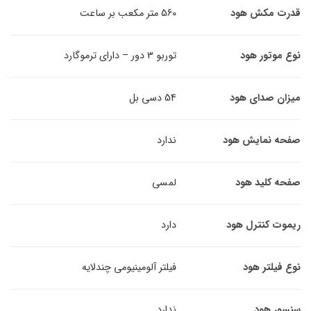
ش هود
560 متر مکعب بر ساعت
ر هود
توربو 3 دور – دارای ترموگارد
ای هود
54 دسی بل
ایش هود
ندارد
د هود
لمسی
ترل هود
دارد
 هود
فیلتر آلومینیومی چندلایه
د
ندارد