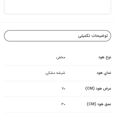
ات تکمیلی
مخفی
شیشه مشکی
CM)
70
C)
30