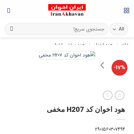
جستجو
برای:
هود اخوان
هود مخفی اخوان
/
ان کد H207 مخفی
29015603