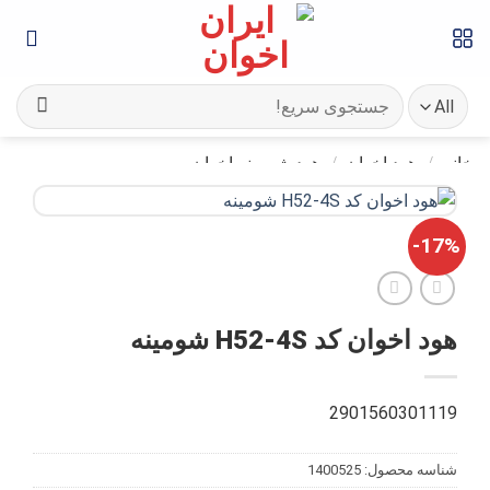
Ski
t
conten
جستجو
برای:
خانه
/
هود اخوان
/
هود شومینه اخوان
17%-
هود اخوان کد H52-4S شومینه
2901560301119
شناسه محصول:
1400525