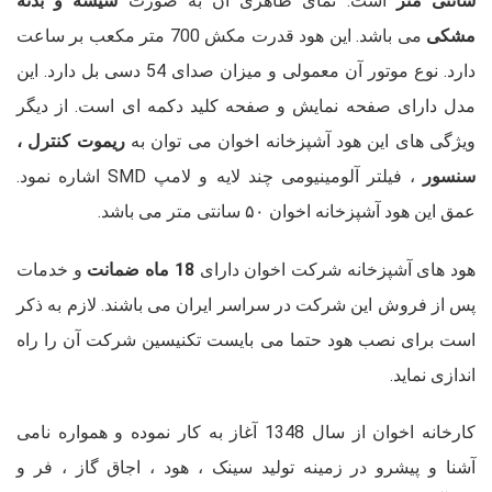
سانتی متر
است. نمای ظاهری آن به صورت
شیشه و بدنه
مشکی
می باشد. این هود قدرت مکش 700 متر مکعب بر ساعت
دارد. نوع موتور آن معمولی و میزان صدای 54 دسی بل دارد. این
مدل دارای صفحه نمایش و صفحه کلید دکمه ای است. از دیگر
ویژگی های این هود آشپزخانه اخوان می توان به
ریموت کنترل ،
سنسور
، فیلتر آلومینیومی چند لایه و لامپ SMD اشاره نمود.
عمق این هود آشپزخانه اخوان ۵۰ سانتی متر می باشد.
هود های آشپزخانه شرکت اخوان دارای
18 ماه ضمانت
و خدمات
پس از فروش این شرکت در سراسر ایران می باشند. لازم به ذکر
است برای نصب هود حتما می بایست تکنیسین شرکت آن را راه
اندازی نماید.
کارخانه اخوان از سال 1348 آغاز به کار نموده و همواره نامی
آشنا و پیشرو در زمینه تولید سینک ، هود ، اجاق گاز ، فر و