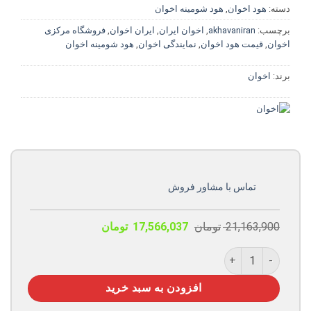
دسته:
هود اخوان
,
هود شومینه اخوان
برچسب:
akhavaniran
,
اخوان ایران
,
ایران اخوان
,
فروشگاه مرکزی
اخوان
,
قیمت هود اخوان
,
نمایندگی اخوان
,
هود شومینه اخوان
برند:
اخوان
تماس با مشاور فروش
قیمت
قیمت
21,163,900
تومان
17,566,037
تومان
اصلی:
فعلی:
21,163,900 تومان
17,566,037 تومان.
هود اخوان کد H52-4S شومینه عدد
بود.
افزودن به سبد خرید